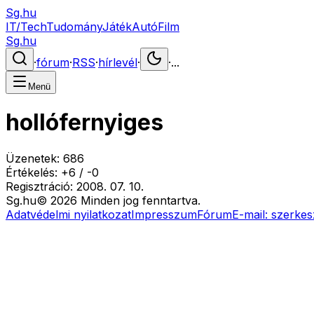
Sg.hu
IT/Tech
Tudomány
Játék
Autó
Film
Sg.hu
·
fórum
·
RSS
·
hírlevél
·
·
...
Menü
hollófernyiges
Üzenetek:
686
Értékelés:
+
6
/
-
0
Regisztráció:
2008. 07. 10.
Sg
.hu
©
2026
Minden jog fenntartva.
Adatvédelmi nyilatkozat
Impresszum
Fórum
E-mail:
szerkes