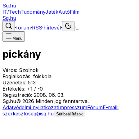
Sg.hu
IT/Tech
Tudomány
Játék
Autó
Film
Sg.hu
·
fórum
·
RSS
·
hírlevél
·
·
...
Menü
pickány
Város:
Szolnok
Foglalkozás:
föiskola
Üzenetek:
513
Értékelés:
+
1
/
-
0
Regisztráció:
2008. 06. 03.
Sg
.hu
©
2026
Minden jog fenntartva.
Adatvédelmi nyilatkozat
Impresszum
Fórum
E-mail:
szerkesztoseg@sg.hu
Sütibeállítások