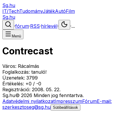
Sg.hu
IT/Tech
Tudomány
Játék
Autó
Film
Sg.hu
·
fórum
·
RSS
·
hírlevél
·
·
...
Menü
Contrecast
Város:
Rácalmás
Foglalkozás:
tanuló!
Üzenetek:
3799
Értékelés:
+
0
/
-
0
Regisztráció:
2008. 05. 22.
Sg
.hu
©
2026
Minden jog fenntartva.
Adatvédelmi nyilatkozat
Impresszum
Fórum
E-mail:
szerkesztoseg@sg.hu
Sütibeállítások