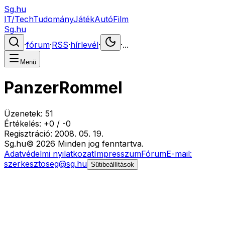
Sg.hu
IT/Tech
Tudomány
Játék
Autó
Film
Sg.hu
·
fórum
·
RSS
·
hírlevél
·
·
...
Menü
PanzerRommel
Üzenetek:
51
Értékelés:
+
0
/
-
0
Regisztráció:
2008. 05. 19.
Sg
.hu
©
2026
Minden jog fenntartva.
Adatvédelmi nyilatkozat
Impresszum
Fórum
E-mail:
szerkesztoseg@sg.hu
Sütibeállítások