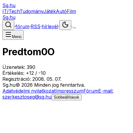
Sg.hu
IT/Tech
Tudomány
Játék
Autó
Film
Sg.hu
·
fórum
·
RSS
·
hírlevél
·
·
...
Menü
Predtom0O
Üzenetek:
390
Értékelés:
+
12
/
-
10
Regisztráció:
2008. 05. 07.
Sg
.hu
©
2026
Minden jog fenntartva.
Adatvédelmi nyilatkozat
Impresszum
Fórum
E-mail:
szerkesztoseg@sg.hu
Sütibeállítások