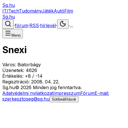
Sg.hu
IT/Tech
Tudomány
Játék
Autó
Film
Sg.hu
·
fórum
·
RSS
·
hírlevél
·
·
...
Menü
Snexi
Város:
Biatorbágy
Üzenetek:
4626
Értékelés:
+
8
/
-
14
Regisztráció:
2008. 04. 22.
Sg
.hu
©
2026
Minden jog fenntartva.
Adatvédelmi nyilatkozat
Impresszum
Fórum
E-mail:
szerkesztoseg@sg.hu
Sütibeállítások