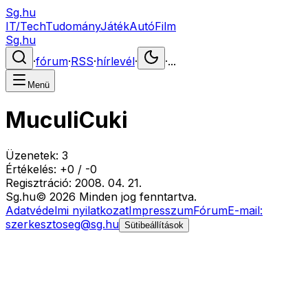
Sg.hu
IT/Tech
Tudomány
Játék
Autó
Film
Sg.hu
·
fórum
·
RSS
·
hírlevél
·
·
...
Menü
MuculiCuki
Üzenetek:
3
Értékelés:
+
0
/
-
0
Regisztráció:
2008. 04. 21.
Sg
.hu
©
2026
Minden jog fenntartva.
Adatvédelmi nyilatkozat
Impresszum
Fórum
E-mail:
szerkesztoseg@sg.hu
Sütibeállítások