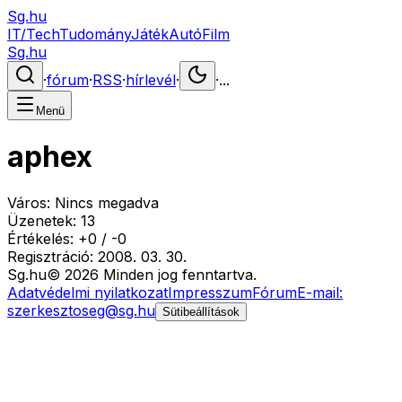
Sg.hu
IT/Tech
Tudomány
Játék
Autó
Film
Sg.hu
·
fórum
·
RSS
·
hírlevél
·
·
...
Menü
aphex
Város:
Nincs megadva
Üzenetek:
13
Értékelés:
+
0
/
-
0
Regisztráció:
2008. 03. 30.
Sg
.hu
©
2026
Minden jog fenntartva.
Adatvédelmi nyilatkozat
Impresszum
Fórum
E-mail:
szerkesztoseg@sg.hu
Sütibeállítások