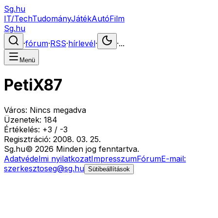
Sg.hu
IT/Tech
Tudomány
Játék
Autó
Film
Sg.hu
·
fórum
·
RSS
·
hírlevél
·
·
...
Menü
PetiX87
Város:
Nincs megadva
Üzenetek:
184
Értékelés:
+
3
/
-
3
Regisztráció:
2008. 03. 25.
Sg
.hu
©
2026
Minden jog fenntartva.
Adatvédelmi nyilatkozat
Impresszum
Fórum
E-mail:
szerkesztoseg@sg.hu
Sütibeállítások