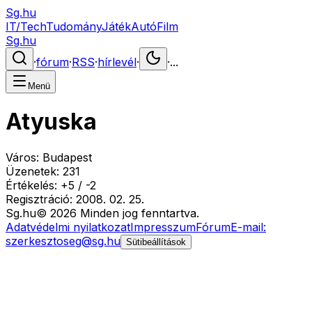
Sg.hu
IT/Tech
Tudomány
Játék
Autó
Film
Sg.hu
·
fórum
·
RSS
·
hírlevél
·
·
...
Menü
Atyuska
Város:
Budapest
Üzenetek:
231
Értékelés:
+
5
/
-
2
Regisztráció:
2008. 02. 25.
Sg
.hu
©
2026
Minden jog fenntartva.
Adatvédelmi nyilatkozat
Impresszum
Fórum
E-mail:
szerkesztoseg@sg.hu
Sütibeállítások