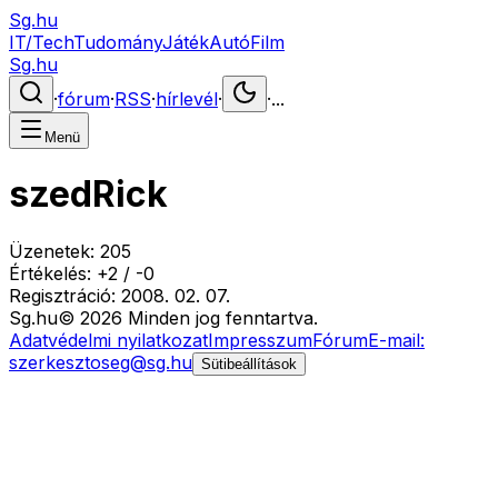
Sg.hu
IT/Tech
Tudomány
Játék
Autó
Film
Sg.hu
·
fórum
·
RSS
·
hírlevél
·
·
...
Menü
szedRick
Üzenetek:
205
Értékelés:
+
2
/
-
0
Regisztráció:
2008. 02. 07.
Sg
.hu
©
2026
Minden jog fenntartva.
Adatvédelmi nyilatkozat
Impresszum
Fórum
E-mail:
szerkesztoseg@sg.hu
Sütibeállítások