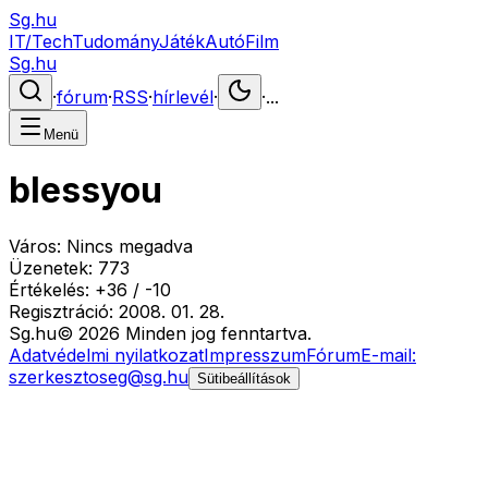
Sg.hu
IT/Tech
Tudomány
Játék
Autó
Film
Sg.hu
·
fórum
·
RSS
·
hírlevél
·
·
...
Menü
blessyou
Város:
Nincs megadva
Üzenetek:
773
Értékelés:
+
36
/
-
10
Regisztráció:
2008. 01. 28.
Sg
.hu
©
2026
Minden jog fenntartva.
Adatvédelmi nyilatkozat
Impresszum
Fórum
E-mail:
szerkesztoseg@sg.hu
Sütibeállítások