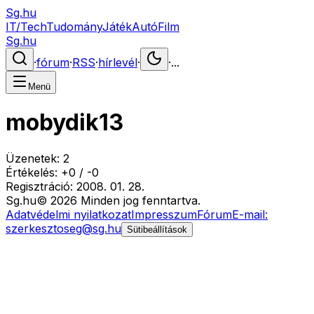
Sg.hu
IT/Tech
Tudomány
Játék
Autó
Film
Sg.hu
·
fórum
·
RSS
·
hírlevél
·
·
...
Menü
mobydik13
Üzenetek:
2
Értékelés:
+
0
/
-
0
Regisztráció:
2008. 01. 28.
Sg
.hu
©
2026
Minden jog fenntartva.
Adatvédelmi nyilatkozat
Impresszum
Fórum
E-mail:
szerkesztoseg@sg.hu
Sütibeállítások