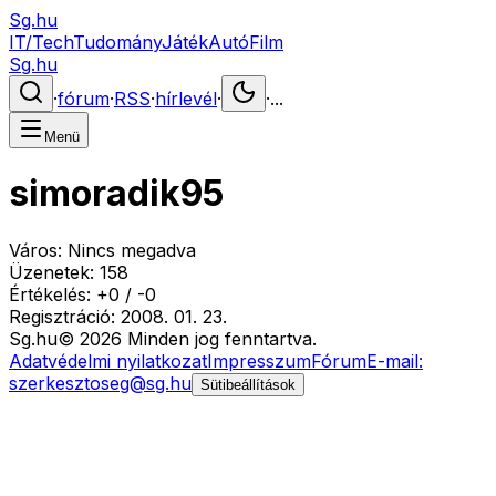
Sg.hu
IT/Tech
Tudomány
Játék
Autó
Film
Sg.hu
·
fórum
·
RSS
·
hírlevél
·
·
...
Menü
simoradik95
Város:
Nincs megadva
Üzenetek:
158
Értékelés:
+
0
/
-
0
Regisztráció:
2008. 01. 23.
Sg
.hu
©
2026
Minden jog fenntartva.
Adatvédelmi nyilatkozat
Impresszum
Fórum
E-mail:
szerkesztoseg@sg.hu
Sütibeállítások