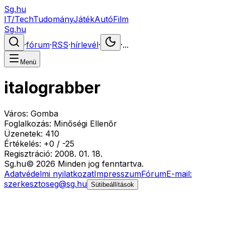
Sg.hu
IT/Tech
Tudomány
Játék
Autó
Film
Sg.hu
·
fórum
·
RSS
·
hírlevél
·
·
...
Menü
italograbber
Város:
Gomba
Foglalkozás:
Minőségi Ellenőr
Üzenetek:
410
Értékelés:
+
0
/
-
25
Regisztráció:
2008. 01. 18.
Sg
.hu
©
2026
Minden jog fenntartva.
Adatvédelmi nyilatkozat
Impresszum
Fórum
E-mail:
szerkesztoseg@sg.hu
Sütibeállítások