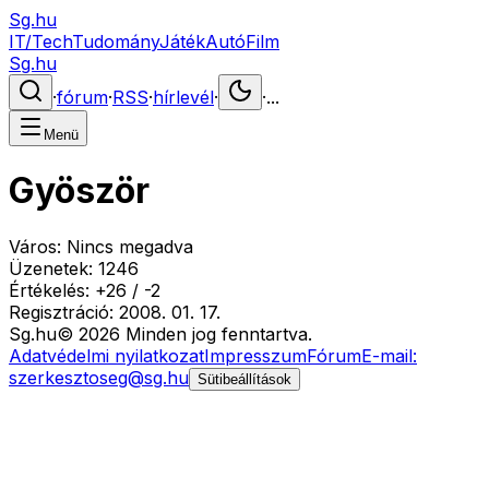
Sg.hu
IT/Tech
Tudomány
Játék
Autó
Film
Sg.hu
·
fórum
·
RSS
·
hírlevél
·
·
...
Menü
Gyöször
Város:
Nincs megadva
Üzenetek:
1246
Értékelés:
+
26
/
-
2
Regisztráció:
2008. 01. 17.
Sg
.hu
©
2026
Minden jog fenntartva.
Adatvédelmi nyilatkozat
Impresszum
Fórum
E-mail:
szerkesztoseg@sg.hu
Sütibeállítások