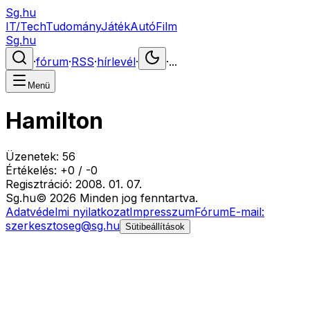
Sg.hu
IT/Tech
Tudomány
Játék
Autó
Film
Sg.hu
·
fórum
·
RSS
·
hírlevél
·
·
...
Menü
Hamilton
Üzenetek:
56
Értékelés:
+
0
/
-
0
Regisztráció:
2008. 01. 07.
Sg
.hu
©
2026
Minden jog fenntartva.
Adatvédelmi nyilatkozat
Impresszum
Fórum
E-mail:
szerkesztoseg@sg.hu
Sütibeállítások