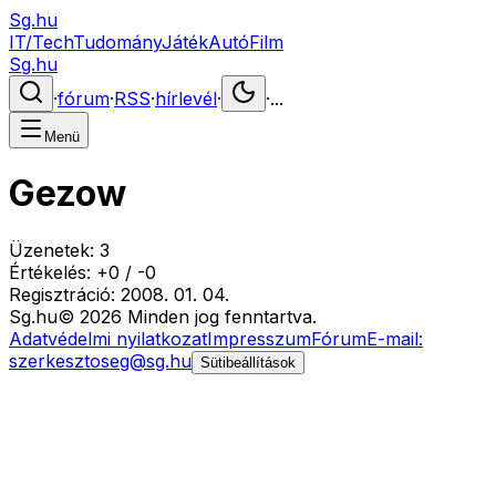
Sg.hu
IT/Tech
Tudomány
Játék
Autó
Film
Sg.hu
·
fórum
·
RSS
·
hírlevél
·
·
...
Menü
Gezow
Üzenetek:
3
Értékelés:
+
0
/
-
0
Regisztráció:
2008. 01. 04.
Sg
.hu
©
2026
Minden jog fenntartva.
Adatvédelmi nyilatkozat
Impresszum
Fórum
E-mail:
szerkesztoseg@sg.hu
Sütibeállítások