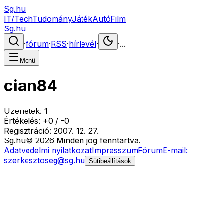
Sg.hu
IT/Tech
Tudomány
Játék
Autó
Film
Sg.hu
·
fórum
·
RSS
·
hírlevél
·
·
...
Menü
cian84
Üzenetek:
1
Értékelés:
+
0
/
-
0
Regisztráció:
2007. 12. 27.
Sg
.hu
©
2026
Minden jog fenntartva.
Adatvédelmi nyilatkozat
Impresszum
Fórum
E-mail:
szerkesztoseg@sg.hu
Sütibeállítások