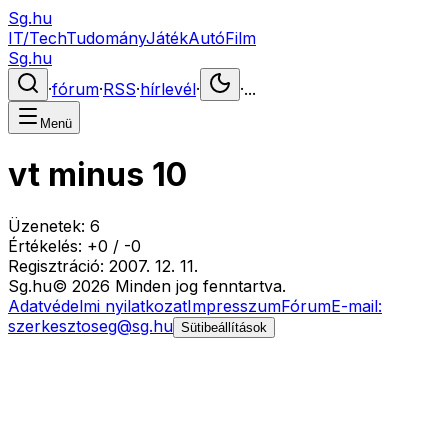
Sg.hu
IT/Tech
Tudomány
Játék
Autó
Film
Sg.hu
·
fórum
·
RSS
·
hírlevél
·
·
...
Menü
vt minus 10
Üzenetek:
6
Értékelés:
+
0
/
-
0
Regisztráció:
2007. 12. 11.
Sg
.hu
©
2026
Minden jog fenntartva.
Adatvédelmi nyilatkozat
Impresszum
Fórum
E-mail:
szerkesztoseg@sg.hu
Sütibeállítások