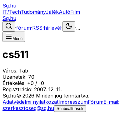
Sg.hu
IT/Tech
Tudomány
Játék
Autó
Film
Sg.hu
·
fórum
·
RSS
·
hírlevél
·
·
...
Menü
cs511
Város:
Tab
Üzenetek:
70
Értékelés:
+
0
/
-
0
Regisztráció:
2007. 12. 11.
Sg
.hu
©
2026
Minden jog fenntartva.
Adatvédelmi nyilatkozat
Impresszum
Fórum
E-mail:
szerkesztoseg@sg.hu
Sütibeállítások