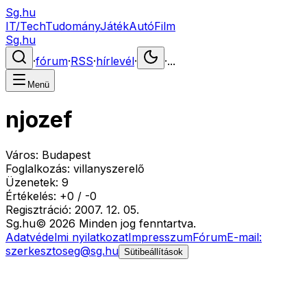
Sg.hu
IT/Tech
Tudomány
Játék
Autó
Film
Sg.hu
·
fórum
·
RSS
·
hírlevél
·
·
...
Menü
njozef
Város:
Budapest
Foglalkozás:
villanyszerelő
Üzenetek:
9
Értékelés:
+
0
/
-
0
Regisztráció:
2007. 12. 05.
Sg
.hu
©
2026
Minden jog fenntartva.
Adatvédelmi nyilatkozat
Impresszum
Fórum
E-mail:
szerkesztoseg@sg.hu
Sütibeállítások