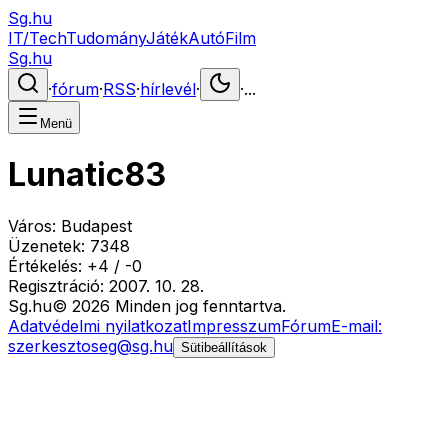
Sg.hu
IT/Tech
Tudomány
Játék
Autó
Film
Sg.hu
·
fórum
·
RSS
·
hírlevél
·
·
...
Menü
Lunatic83
Város:
Budapest
Üzenetek:
7348
Értékelés:
+
4
/
-
0
Regisztráció:
2007. 10. 28.
Sg
.hu
©
2026
Minden jog fenntartva.
Adatvédelmi nyilatkozat
Impresszum
Fórum
E-mail:
szerkesztoseg@sg.hu
Sütibeállítások