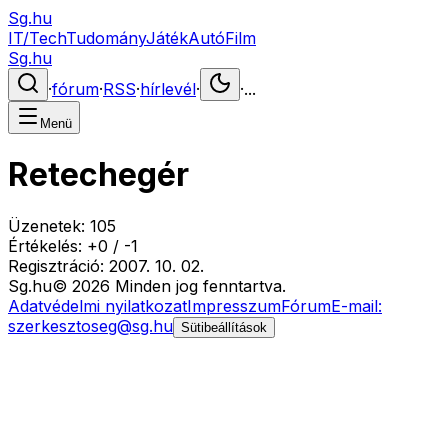
Sg.hu
IT/Tech
Tudomány
Játék
Autó
Film
Sg.hu
·
fórum
·
RSS
·
hírlevél
·
·
...
Menü
Retechegér
Üzenetek:
105
Értékelés:
+
0
/
-
1
Regisztráció:
2007. 10. 02.
Sg
.hu
©
2026
Minden jog fenntartva.
Adatvédelmi nyilatkozat
Impresszum
Fórum
E-mail:
szerkesztoseg@sg.hu
Sütibeállítások