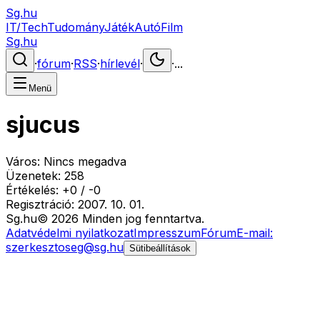
Sg.hu
IT/Tech
Tudomány
Játék
Autó
Film
Sg.hu
·
fórum
·
RSS
·
hírlevél
·
·
...
Menü
sjucus
Város:
Nincs megadva
Üzenetek:
258
Értékelés:
+
0
/
-
0
Regisztráció:
2007. 10. 01.
Sg
.hu
©
2026
Minden jog fenntartva.
Adatvédelmi nyilatkozat
Impresszum
Fórum
E-mail:
szerkesztoseg@sg.hu
Sütibeállítások