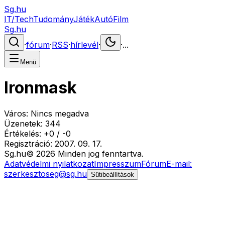
Sg.hu
IT/Tech
Tudomány
Játék
Autó
Film
Sg.hu
·
fórum
·
RSS
·
hírlevél
·
·
...
Menü
Ironmask
Város:
Nincs megadva
Üzenetek:
344
Értékelés:
+
0
/
-
0
Regisztráció:
2007. 09. 17.
Sg
.hu
©
2026
Minden jog fenntartva.
Adatvédelmi nyilatkozat
Impresszum
Fórum
E-mail:
szerkesztoseg@sg.hu
Sütibeállítások