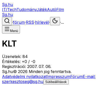
Sg.hu
IT/Tech
Tudomány
Játék
Autó
Film
Sg.hu
·
fórum
·
RSS
·
hírlevél
·
·
...
Menü
KLT
Üzenetek:
84
Értékelés:
+
0
/
-
0
Regisztráció:
2007. 07. 06.
Sg
.hu
©
2026
Minden jog fenntartva.
Adatvédelmi nyilatkozat
Impresszum
Fórum
E-mail:
szerkesztoseg@sg.hu
Sütibeállítások