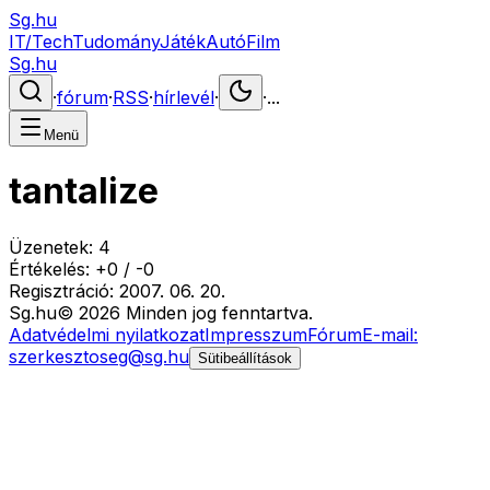
Sg.hu
IT/Tech
Tudomány
Játék
Autó
Film
Sg.hu
·
fórum
·
RSS
·
hírlevél
·
·
...
Menü
tantalize
Üzenetek:
4
Értékelés:
+
0
/
-
0
Regisztráció:
2007. 06. 20.
Sg
.hu
©
2026
Minden jog fenntartva.
Adatvédelmi nyilatkozat
Impresszum
Fórum
E-mail:
szerkesztoseg@sg.hu
Sütibeállítások