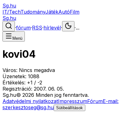
Sg.hu
IT/Tech
Tudomány
Játék
Autó
Film
Sg.hu
·
fórum
·
RSS
·
hírlevél
·
·
...
Menü
kovi04
Város:
Nincs megadva
Üzenetek:
1088
Értékelés:
+
1
/
-
2
Regisztráció:
2007. 06. 05.
Sg
.hu
©
2026
Minden jog fenntartva.
Adatvédelmi nyilatkozat
Impresszum
Fórum
E-mail:
szerkesztoseg@sg.hu
Sütibeállítások