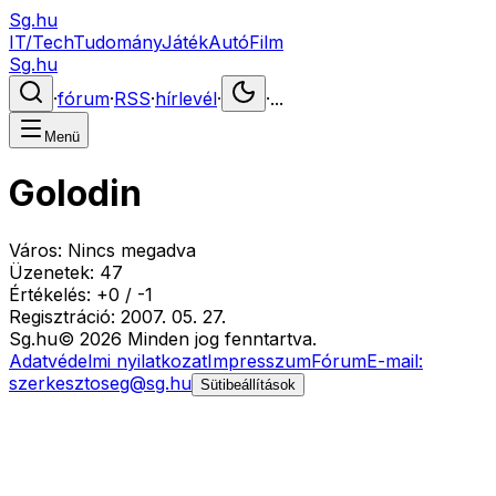
Sg.hu
IT/Tech
Tudomány
Játék
Autó
Film
Sg.hu
·
fórum
·
RSS
·
hírlevél
·
·
...
Menü
Golodin
Város:
Nincs megadva
Üzenetek:
47
Értékelés:
+
0
/
-
1
Regisztráció:
2007. 05. 27.
Sg
.hu
©
2026
Minden jog fenntartva.
Adatvédelmi nyilatkozat
Impresszum
Fórum
E-mail:
szerkesztoseg@sg.hu
Sütibeállítások