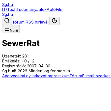
Sg.hu
IT/Tech
Tudomány
Játék
Autó
Film
Sg.hu
·
fórum
·
RSS
·
hírlevél
·
·
...
Menü
SewerRat
Üzenetek:
281
Értékelés:
+
0
/
-
2
Regisztráció:
2007. 04. 30.
Sg
.hu
©
2026
Minden jog fenntartva.
Adatvédelmi nyilatkozat
Impresszum
Fórum
E-mail:
szerkes