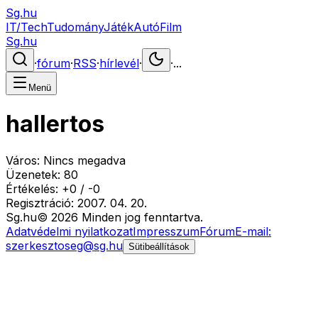
Sg.hu
IT/Tech
Tudomány
Játék
Autó
Film
Sg.hu
·
fórum
·
RSS
·
hírlevél
·
·
...
Menü
hallertos
Város:
Nincs megadva
Üzenetek:
80
Értékelés:
+
0
/
-
0
Regisztráció:
2007. 04. 20.
Sg
.hu
©
2026
Minden jog fenntartva.
Adatvédelmi nyilatkozat
Impresszum
Fórum
E-mail:
szerkesztoseg@sg.hu
Sütibeállítások