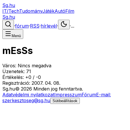
Sg.hu
IT/Tech
Tudomány
Játék
Autó
Film
Sg.hu
·
fórum
·
RSS
·
hírlevél
·
·
...
Menü
mEsSs
Város:
Nincs megadva
Üzenetek:
71
Értékelés:
+
0
/
-
0
Regisztráció:
2007. 04. 08.
Sg
.hu
©
2026
Minden jog fenntartva.
Adatvédelmi nyilatkozat
Impresszum
Fórum
E-mail:
szerkesztoseg@sg.hu
Sütibeállítások