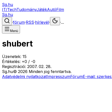
Sg.hu
IT/Tech
Tudomány
Játék
Autó
Film
Sg.hu
·
fórum
·
RSS
·
hírlevél
·
·
...
Menü
shubert
Üzenetek:
15
Értékelés:
+
0
/
-
0
Regisztráció:
2007. 02. 28.
Sg
.hu
©
2026
Minden jog fenntartva.
Adatvédelmi nyilatkozat
Impresszum
Fórum
E-mail:
szerkes