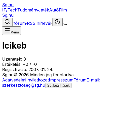
Sg.hu
IT/Tech
Tudomány
Játék
Autó
Film
Sg.hu
·
fórum
·
RSS
·
hírlevél
·
·
...
Menü
Icikeb
Üzenetek:
3
Értékelés:
+
0
/
-
0
Regisztráció:
2007. 01. 24.
Sg
.hu
©
2026
Minden jog fenntartva.
Adatvédelmi nyilatkozat
Impresszum
Fórum
E-mail:
szerkesztoseg@sg.hu
Sütibeállítások