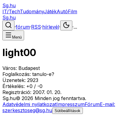
Sg.hu
IT/Tech
Tudomány
Játék
Autó
Film
Sg.hu
·
fórum
·
RSS
·
hírlevél
·
·
...
Menü
light00
Város:
Budapest
Foglalkozás:
tanulo-e?
Üzenetek:
2923
Értékelés:
+
0
/
-
0
Regisztráció:
2007. 01. 20.
Sg
.hu
©
2026
Minden jog fenntartva.
Adatvédelmi nyilatkozat
Impresszum
Fórum
E-mail:
szerkesztoseg@sg.hu
Sütibeállítások