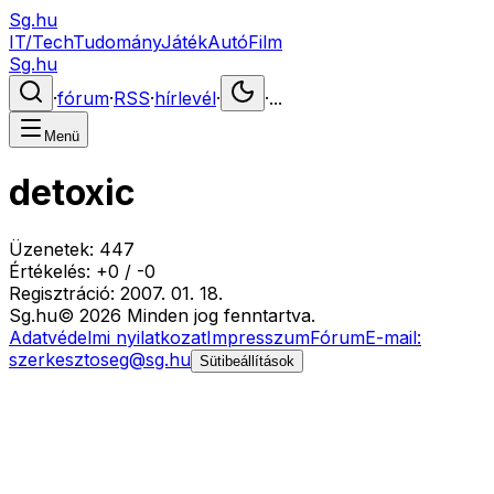
Sg.hu
IT/Tech
Tudomány
Játék
Autó
Film
Sg.hu
·
fórum
·
RSS
·
hírlevél
·
·
...
Menü
detoxic
Üzenetek:
447
Értékelés:
+
0
/
-
0
Regisztráció:
2007. 01. 18.
Sg
.hu
©
2026
Minden jog fenntartva.
Adatvédelmi nyilatkozat
Impresszum
Fórum
E-mail:
szerkesztoseg@sg.hu
Sütibeállítások