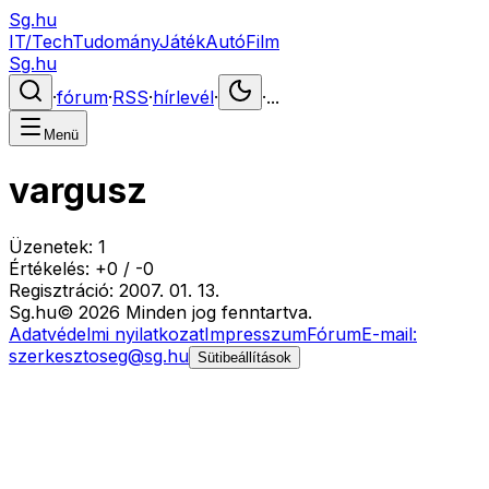
Sg.hu
IT/Tech
Tudomány
Játék
Autó
Film
Sg.hu
·
fórum
·
RSS
·
hírlevél
·
·
...
Menü
vargusz
Üzenetek:
1
Értékelés:
+
0
/
-
0
Regisztráció:
2007. 01. 13.
Sg
.hu
©
2026
Minden jog fenntartva.
Adatvédelmi nyilatkozat
Impresszum
Fórum
E-mail:
szerkesztoseg@sg.hu
Sütibeállítások