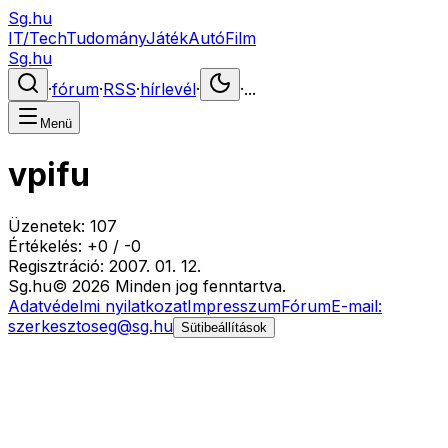
Sg.hu
IT/Tech
Tudomány
Játék
Autó
Film
Sg.hu
·
fórum
·
RSS
·
hírlevél
·
·
...
Menü
vpifu
Üzenetek:
107
Értékelés:
+
0
/
-
0
Regisztráció:
2007. 01. 12.
Sg
.hu
©
2026
Minden jog fenntartva.
Adatvédelmi nyilatkozat
Impresszum
Fórum
E-mail:
szerkesztoseg@sg.hu
Sütibeállítások