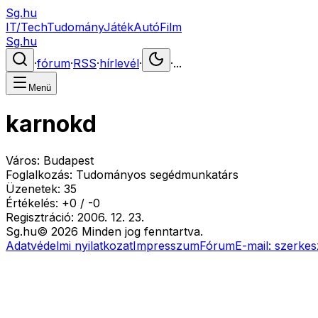
Sg.hu
IT/Tech
Tudomány
Játék
Autó
Film
Sg.hu
·
fórum
·
RSS
·
hírlevél
·
·
...
Menü
karnokd
Város:
Budapest
Foglalkozás:
Tudományos segédmunkatárs
Üzenetek:
35
Értékelés:
+
0
/
-
0
Regisztráció:
2006. 12. 23.
Sg
.hu
©
2026
Minden jog fenntartva.
Adatvédelmi nyilatkozat
Impresszum
Fórum
E-mail:
szerkes