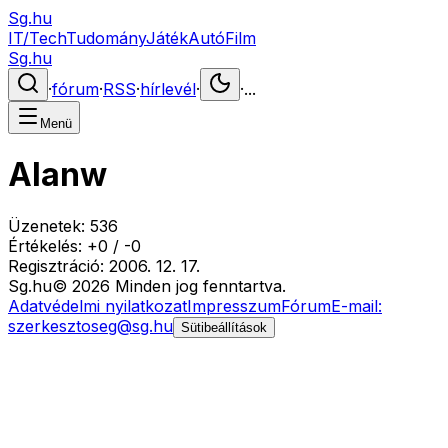
Sg.hu
IT/Tech
Tudomány
Játék
Autó
Film
Sg.hu
·
fórum
·
RSS
·
hírlevél
·
·
...
Menü
Alanw
Üzenetek:
536
Értékelés:
+
0
/
-
0
Regisztráció:
2006. 12. 17.
Sg
.hu
©
2026
Minden jog fenntartva.
Adatvédelmi nyilatkozat
Impresszum
Fórum
E-mail:
szerkesztoseg@sg.hu
Sütibeállítások