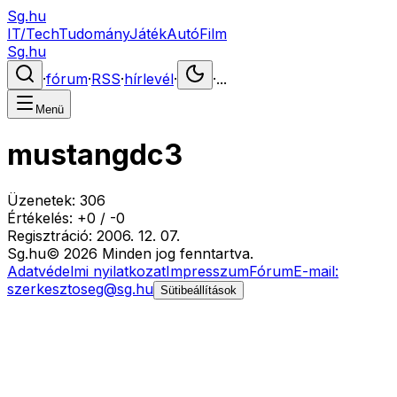
Sg.hu
IT/Tech
Tudomány
Játék
Autó
Film
Sg.hu
·
fórum
·
RSS
·
hírlevél
·
·
...
Menü
mustangdc3
Üzenetek:
306
Értékelés:
+
0
/
-
0
Regisztráció:
2006. 12. 07.
Sg
.hu
©
2026
Minden jog fenntartva.
Adatvédelmi nyilatkozat
Impresszum
Fórum
E-mail:
szerkesztoseg@sg.hu
Sütibeállítások