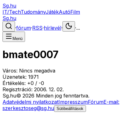
Sg.hu
IT/Tech
Tudomány
Játék
Autó
Film
Sg.hu
·
fórum
·
RSS
·
hírlevél
·
·
...
Menü
bmate0007
Város:
Nincs megadva
Üzenetek:
1971
Értékelés:
+
0
/
-
0
Regisztráció:
2006. 12. 02.
Sg
.hu
©
2026
Minden jog fenntartva.
Adatvédelmi nyilatkozat
Impresszum
Fórum
E-mail:
szerkesztoseg@sg.hu
Sütibeállítások