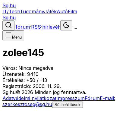
Sg.hu
IT/Tech
Tudomány
Játék
Autó
Film
Sg.hu
·
fórum
·
RSS
·
hírlevél
·
·
...
Menü
zolee145
Város:
Nincs megadva
Üzenetek:
9410
Értékelés:
+
50
/
-
13
Regisztráció:
2006. 11. 29.
Sg
.hu
©
2026
Minden jog fenntartva.
Adatvédelmi nyilatkozat
Impresszum
Fórum
E-mail:
szerkesztoseg@sg.hu
Sütibeállítások