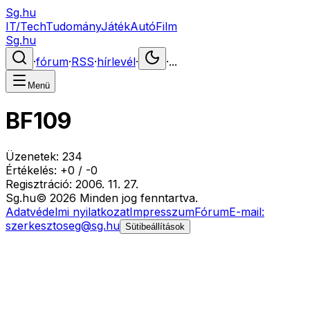
Sg.hu
IT/Tech
Tudomány
Játék
Autó
Film
Sg.hu
·
fórum
·
RSS
·
hírlevél
·
·
...
Menü
BF109
Üzenetek:
234
Értékelés:
+
0
/
-
0
Regisztráció:
2006. 11. 27.
Sg
.hu
©
2026
Minden jog fenntartva.
Adatvédelmi nyilatkozat
Impresszum
Fórum
E-mail:
szerkesztoseg@sg.hu
Sütibeállítások