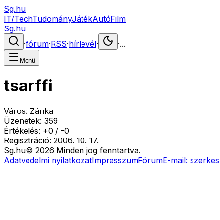
Sg.hu
IT/Tech
Tudomány
Játék
Autó
Film
Sg.hu
·
fórum
·
RSS
·
hírlevél
·
·
...
Menü
tsarffi
Város:
Zánka
Üzenetek:
359
Értékelés:
+
0
/
-
0
Regisztráció:
2006. 10. 17.
Sg
.hu
©
2026
Minden jog fenntartva.
Adatvédelmi nyilatkozat
Impresszum
Fórum
E-mail:
szerkes