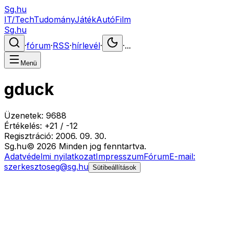
Sg.hu
IT/Tech
Tudomány
Játék
Autó
Film
Sg.hu
·
fórum
·
RSS
·
hírlevél
·
·
...
Menü
gduck
Üzenetek:
9688
Értékelés:
+
21
/
-
12
Regisztráció:
2006. 09. 30.
Sg
.hu
©
2026
Minden jog fenntartva.
Adatvédelmi nyilatkozat
Impresszum
Fórum
E-mail:
szerkesztoseg@sg.hu
Sütibeállítások