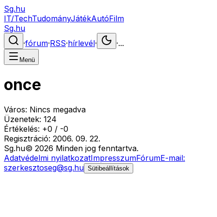
Sg.hu
IT/Tech
Tudomány
Játék
Autó
Film
Sg.hu
·
fórum
·
RSS
·
hírlevél
·
·
...
Menü
once
Város:
Nincs megadva
Üzenetek:
124
Értékelés:
+
0
/
-
0
Regisztráció:
2006. 09. 22.
Sg
.hu
©
2026
Minden jog fenntartva.
Adatvédelmi nyilatkozat
Impresszum
Fórum
E-mail:
szerkesztoseg@sg.hu
Sütibeállítások