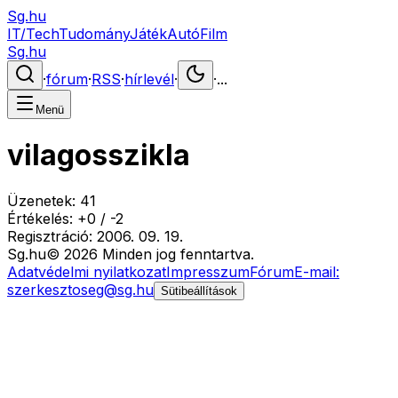
Sg.hu
IT/Tech
Tudomány
Játék
Autó
Film
Sg.hu
·
fórum
·
RSS
·
hírlevél
·
·
...
Menü
vilagosszikla
Üzenetek:
41
Értékelés:
+
0
/
-
2
Regisztráció:
2006. 09. 19.
Sg
.hu
©
2026
Minden jog fenntartva.
Adatvédelmi nyilatkozat
Impresszum
Fórum
E-mail:
szerkesztoseg@sg.hu
Sütibeállítások