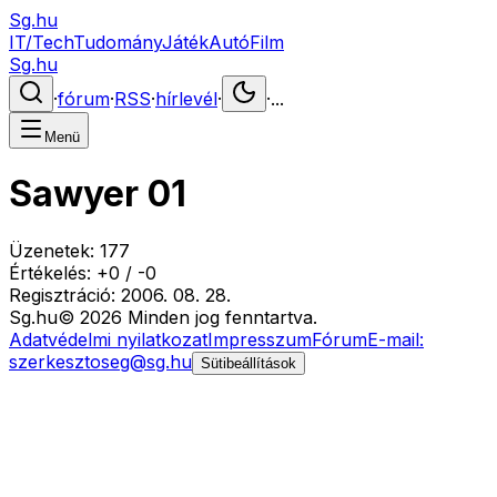
Sg.hu
IT/Tech
Tudomány
Játék
Autó
Film
Sg.hu
·
fórum
·
RSS
·
hírlevél
·
·
...
Menü
Sawyer 01
Üzenetek:
177
Értékelés:
+
0
/
-
0
Regisztráció:
2006. 08. 28.
Sg
.hu
©
2026
Minden jog fenntartva.
Adatvédelmi nyilatkozat
Impresszum
Fórum
E-mail:
szerkesztoseg@sg.hu
Sütibeállítások